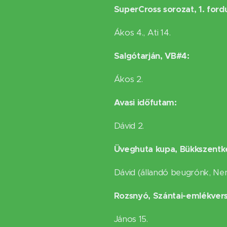
SuperCross sorozat, 1. fordu
Ákos 4., Ati 14.
Salgótarján, VB#4:
Ákos 2.
Avasi időfutam:
Dávid 2.
Üveghuta kupa, Bükkszentk
Dávid (állandó beugrónk, Ne
Rozsnyó, Szántai-emlékver
János 15.