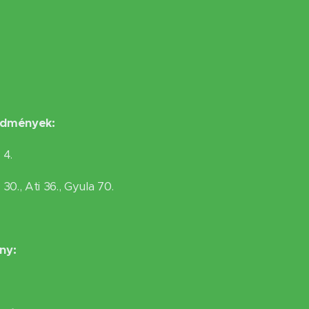
edmények:
 4.
30., Ati 36., Gyula 70.
ny: