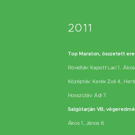
2011
Top Maraton, összetett er
Rövidtáv: Kapott Laci 1., Ákos
Középtáv: Kerek Zoli 4., Herti 
Hosszútáv: Ádi 7.
Salgótarján VB, végeredmé
Ákos 1., János 6.