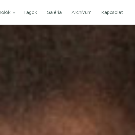
olók
Tagok
Galéria
Archívum
Kapcsolat