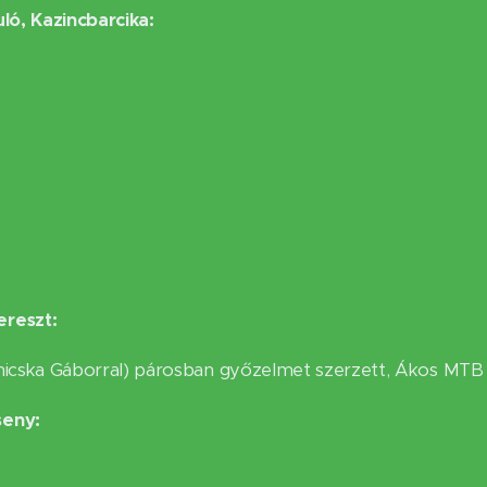
ló, Kazincbarcika:
ereszt:
nicska Gáborral) párosban győzelmet szerzett, Ákos MTB 2
seny: