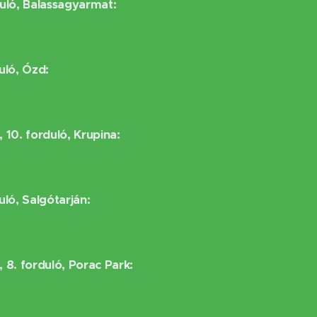
uló, Balassagyarmat:
uló, Ózd:
 10. forduló, Krupina:
ló, Salgótarján:
 8. forduló, Porac Park: