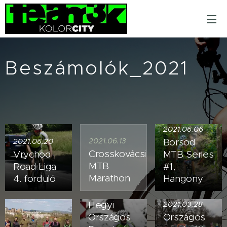
Beszámolók_2021
2021.06.06
2021.06.13
Borsod
2021.06.20
Crosskovácsi
Vrychod
MTB Series
MTB
Road Liga
#1,
Marathon
4. forduló
Hangony
2021.04.18
Hegyi
2021.03.28
Országos
Országos