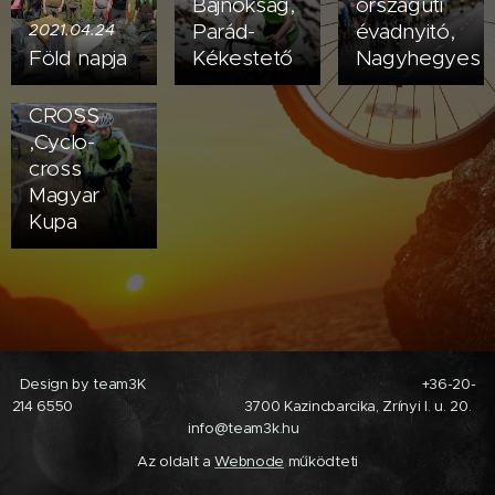
Bajnokság,
országúti
Parád-
évadnyitó,
2021.04.24
2021.01.07
Föld napja
Kékestető
Nagyhegyes
NYKSE
PARK
CROSS
,Cyclo-
cross
Magyar
Kupa
Design by team3K +36-20-
214 6550 3700 Kazincbarcika, Zrínyi I. u. 20.
info@team3k.hu
Az oldalt a
Webnode
működteti