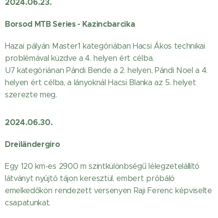
2024.06.23.
Borsod MTB Series - Kazincbarcika
Hazai pályán Master1 kategóriában Hacsi Ákos technikai
problémával küzdve a 4. helyen ért célba.
U7 kategóriánan Pándi Bende a 2. helyen, Pándi Noel a 4.
helyen ért célba, a lányoknál Hacsi Blanka az 5. helyet
szerezte meg.
2024.06.30.
Dreiländergiro
Egy 120 km-es 2900 m szintkülönbségű lélegzetelállító
látványt nyújtó tájon keresztül, embert próbáló
emelkedőkön rendezett versenyen Raji Ferenc képviselte
csapatunkat.