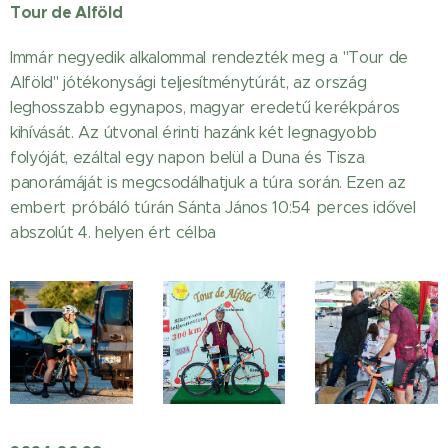
Tour de Alföld
Immár negyedik alkalommal rendezték meg a "Tour de
Alföld" jótékonysági teljesítménytúrát, az ország
leghosszabb egynapos, magyar eredetű kerékpáros
kihívását. Az útvonal érinti hazánk két legnagyobb
folyóját, ezáltal egy napon belül a Duna és Tisza
panorámáját is megcsodálhatjuk a túra során. Ezen az
embert próbáló túrán Sánta János 10:54 perces idővel
abszolút 4. helyen ért célba