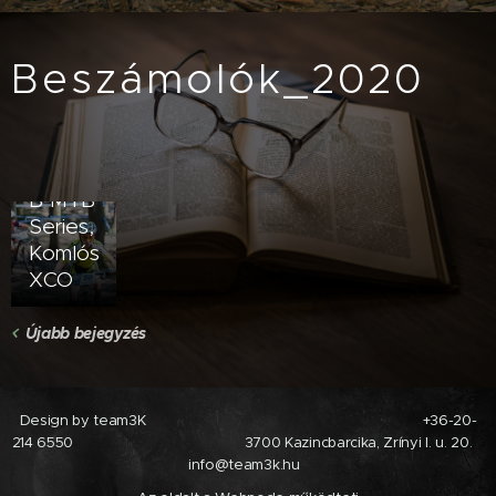
Beszámolók_2020
2020.06.28
B-MTB
Series,
Komlós
XCO
Újabb bejegyzés
Design by team3K +36-20-
214 6550 3700 Kazincbarcika, Zrínyi I. u. 20.
info@team3k.hu