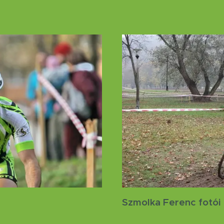
Szmolka Ferenc fotói