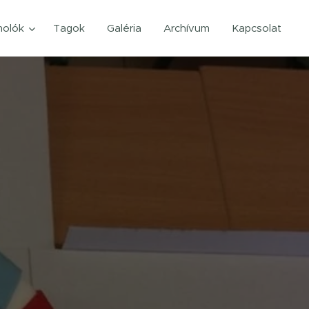
olók
Tagok
Galéria
Archívum
Kapcsolat