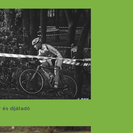
 és díjátadó