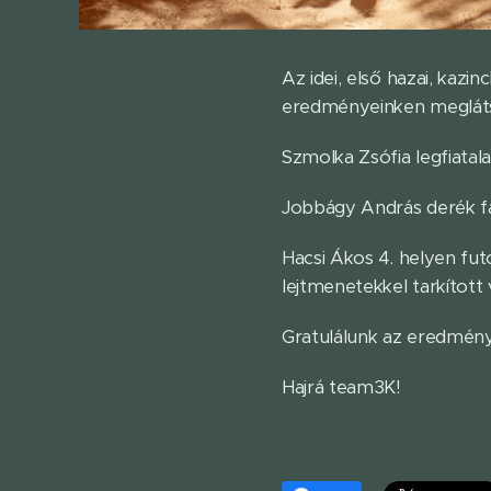
Az idei, első hazai, kaz
eredményeinken megláts
Szmolka Zsófia legfiatal
Jobbágy András derék fá
Hacsi Ákos 4. helyen fut
lejtmenetekkel tarkított
Gratulálunk az eredmén
Hajrá team3K!