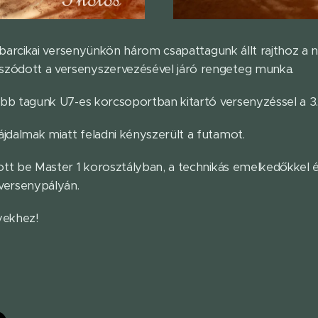
incbarcikai versenyünkön három csapattagunk állt rajthoz a 
zódott a versenyszervezésével járó rengeteg munka.
abb tagunk U7-es korcsoportban kitartó versenyzéssel a 3.
jdalmak miatt feladni kényszerült a futamot.
ott be Master 1 korosztályban, a technikás emelkedőkkel 
 versenypályán.
yekhez!