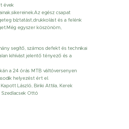
t évek
inak,sikereinek.Az egész csapat
eg bíztatást,drukkolást és a felénk
éget.Még egyszer köszönöm,
hány segítő, számos defekt és technikai
an kihívást jelentő tényező és a
kán a 24 órás MTB váltóversenyen
odik helyezést ért el.
apott László, Biriki Attila, Kerek
s Szedlacsek Ottó