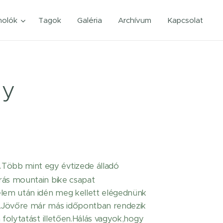
olók
Tagok
Galéria
Archívum
Kapcsolat
ny
.
Több
mint egy évtizede álladó
rás mountain bike csapat
em után idén meg kellett elégednünk
.Jövőre már más időpontban rendezik
a folytatást illetően.Hálás vagyok,hogy