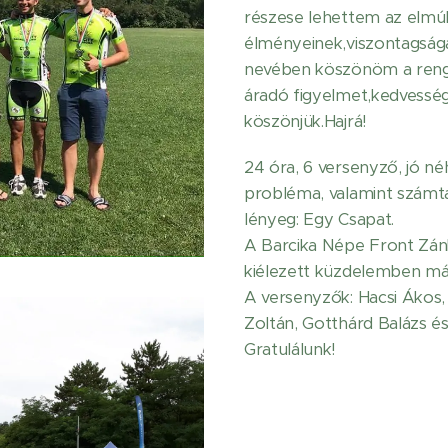
részese lehettem az elmúl
élményeinek,viszontagsága
nevében köszönöm a renget
áradó figyelmet,kedvess
köszönjük.Hajrá!
24 óra, 6 versenyző, jó né
probléma, valamint számtal
lényeg: Egy Csapat.
A Barcika Népe Front Zán
kiélezett küzdelemben más
A versenyzők: Hacsi Ákos, K
Zoltán, Gotthárd Balázs é
Gratulálunk!