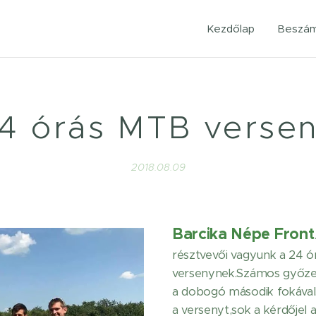
Kezdőlap
Beszám
4 órás MTB verse
2018.08.09
Barcika Népe Front
résztvevői vagyunk a 24 ó
versenynek.Számos győzel
a dobogó második fokával
a versenyt,sok a kérdőjel 