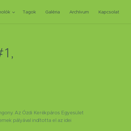
olók
Tagok
Galéria
Archívum
Kapcsolat
1,
ngony. Az Ózdi Kerékpáros Egyesület
remek pályával indította el az idei