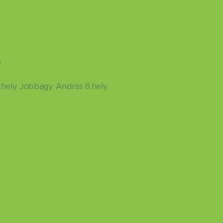
y
.hely Jobbágy András 8.hely
s