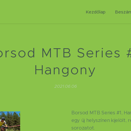
Kezdőlap
Beszám
orsod MTB Series #
Hangony
2021.06.06
Borsod MTB Series #1, Ha
egy új helyszínen kijelölt, 
sorozatot.