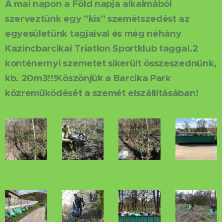
A mai napon a Föld napja alkalmából
szerveztünk egy "kis" szemétszedést az
egyesületünk tagjaival és még néhány
Kazincbarcikai Triatlon Sportklub taggal.2
konténernyi szemetet sikerült összeszednünk,
kb. 20m3!!!Köszönjük a Barcika Park
közreműködését a szemét elszállításában!