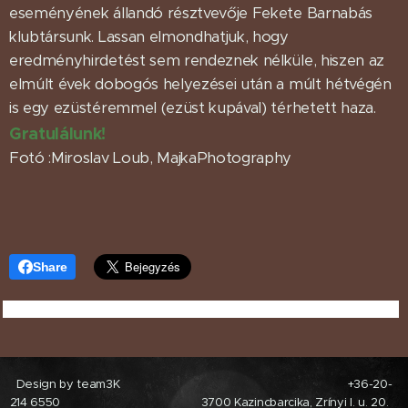
eseményének állandó résztvevője Fekete Barnabás
klubtársunk. Lassan elmondhatjuk, hogy
eredményhirdetést sem rendeznek nélküle, hiszen az
elmúlt évek dobogós helyezései után a múlt hétvégén
is egy ezüstéremmel (ezüst kupával) térhetett haza.
Gratulálunk!
Fotó :Miroslav Loub, MajkaPhotography
Share
Design by team3K +36-20-
214 6550 3700 Kazincbarcika, Zrínyi I. u. 20.