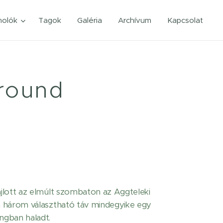
olók
Tagok
Galéria
Archívum
Kapcsolat
round
jlott az elmúlt szombaton az Aggteleki
a három választható táv mindegyike egy
ngban haladt.