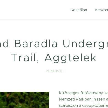
Kezdőlap
Beszám
d Baradla Underg
Trail, Aggtelek
2019.09.11
Különleges futóverseny za
Nemzeti Parkban, hiszen 
szakaszon a cseppkőbarla