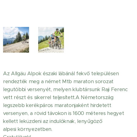
Az Allgäu Alpok északi lábánál fekvő településen
rendezték meg a német Mtb maraton sorozat
legutóbbi versenyét, melyen klubtársunk Raji Ferenc
vett részt és sikerrel teljesített.A Németország
legszebb kerékpáros maratonjaként hirdetett
versenyen, a rövid távokon is 1600 méteres hegyet
kellett leküzdeni az indulóknak, lenyűgöző
alpesi környezetben.