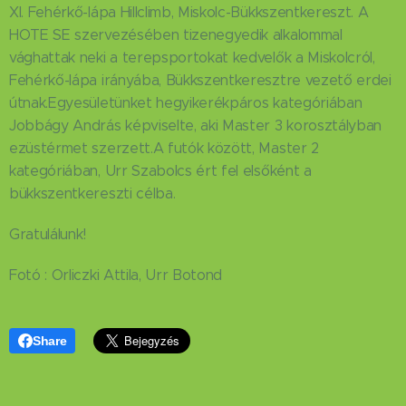
XI. Fehérkő-lápa Hillclimb, Miskolc-Bükkszentkereszt. A
HOTE SE szervezésében tizenegyedik alkalommal
vághattak neki a terepsportokat kedvelők a Miskolcról,
Fehérkő-lápa irányába, Bükkszentkeresztre vezető erdei
útnak.Egyesületünket hegyikerékpáros kategóriában
Jobbágy András képviselte, aki Master 3 korosztályban
ezüstérmet szerzett.A futók között, Master 2
kategóriában, Urr Szabolcs ért fel elsőként a
bükkszentkereszti célba.
Gratulálunk!
Fotó : Orliczki Attila, Urr Botond
Share