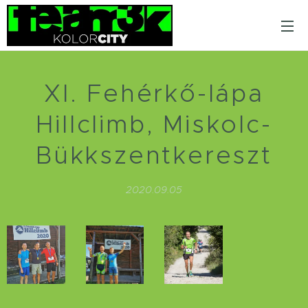
XI. Fehérkő-lápa
Hillclimb, Miskolc-
Bükkszentkereszt
2020.09.05