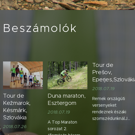
Beszámolók
Tour de
Prešov,
Eperjes,Szlováki
2018.07.19
Tour de
Duna maraton,
Remek országúti
Kežmarok,
Esztergom
versenyeket
Késmárk,
rendeznek északi
2018.07.19
Szlovákia
szomszédunknál.Jó
A Top Maraton
szervezés, baráti
2018.07.26
sorozat 2.
nevezési díjak,erős