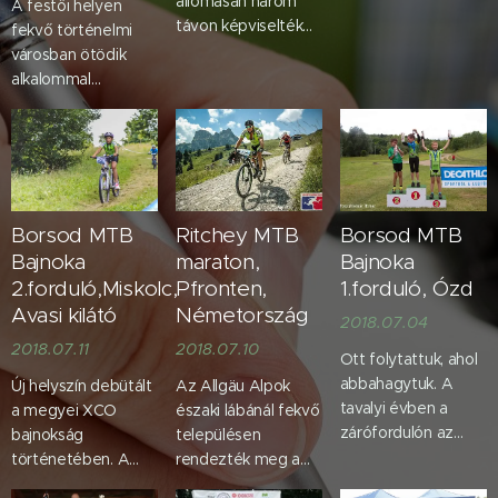
állomásán három
A festői helyen
mezőny egy
távon képviselték
fekvő történelmi
gyönyörű
egyesületünket
városban ötödik
környezetben.Klubtár
versenyzőink.
alkalommal
Fekete Barnabás
Eredmények :
rendezték meg a
rendszeres
Hosszútáv :
Tour de Kežmarok
résztvevője
felnőtt kat.:
elnevezésű
ezeknek a
Gotthárd Balázs
versenyt.Ha
megmérettetéseknek
10.hely
Szlovákia és
szorgosan gyűjtve a
országút, akkor
versenykilométereket
Borsod MTB
Ritchey MTB
Borsod MTB
Fekete
elmúlt hétvégén
Bajnoka
maraton,
Bajnoka
Barnabás.Barnus
nagyszerű
2.forduló,Miskolc,
Pfronten,
1.forduló, Ózd
remek
versenyzéssel
Avasi kilátó
Németország
2018.07.04
helyezkedéssel és
kategóriájának
versenyzéssel a
2018.07.11
2018.07.10
ötödik helyén
Ott folytattuk, ahol
dobogó második
fejezte be a...
abbahagytuk. A
Új helyszín debütált
Az Allgäu Alpok
fokára állhatott.
tavalyi évben a
a megyei XCO
északi lábánál fekvő
Gratulálunk!
zárófordulón az
bajnokság
településen
Ózdi Kerékpáros
történetében. A
rendezték meg a
Egyesület látta
szervezők, a HOTE
német Mtb maraton